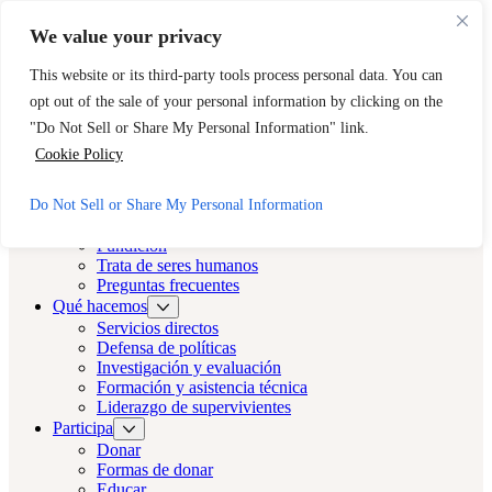
Ir al contenido principal
Saltar al pie de página
We value your privacy
¿Necesita ayuda inmediata? Llame a la línea directa 24 horas de
CAST.
This website or its third-party tools process personal data. You can
opt out of the sale of your personal information by clicking on the
888-KEY-2-FREE (888-539-2373)
Salida rápida
"Do Not Sell or Share My Personal Information" link.
Reparto LA
Cookie Policy
Reparto LA
Do Not Sell or Share My Personal Information
Acerca de
Fundición
Trata de seres humanos
Preguntas frecuentes
Qué hacemos
Servicios directos
Defensa de políticas
Investigación y evaluación
Formación y asistencia técnica
Liderazgo de supervivientes
Participa
Donar
Formas de donar
Educar