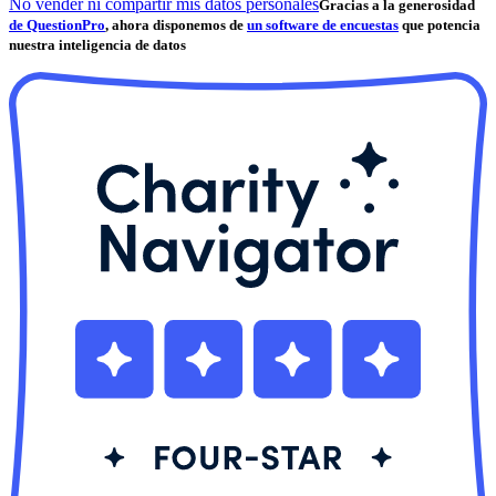
No vender ni compartir mis datos personales
Gracias a la generosidad
de QuestionPro
, ahora disponemos de
un software de encuestas
que potencia
nuestra inteligencia de datos