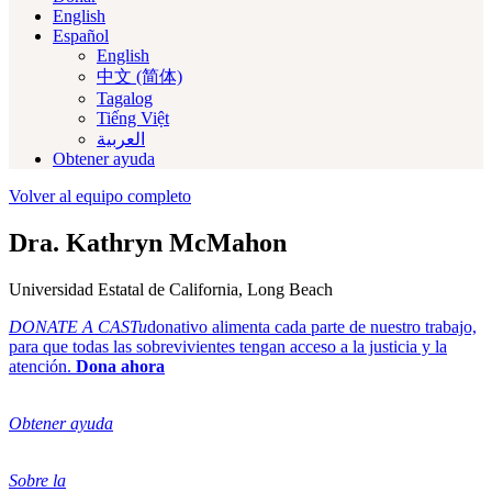
English
Español
English
中文 (简体)
Tagalog
Tiếng Việt
العربية‏
Obtener ayuda
Volver al equipo completo
Dra. Kathryn McMahon
Universidad Estatal de California, Long Beach
DONATE A CASTu
donativo alimenta cada parte de nuestro trabajo,
para que todas las sobrevivientes tengan acceso a la justicia y la
atención.
Dona ahora
Obtener ayuda
Sobre la