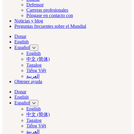
Defensor
Carreras profesionales
Póngase en contacto con
Noticias y blog
Preguntas frecuentes sobre el Mundial
Donar
English
Español
English
中文 (简体)
Tagalog
Tiếng Việt
العربية‏
Obtener ayuda
Donar
English
Español
English
中文 (简体)
Tagalog
Tiếng Việt
العربية‏