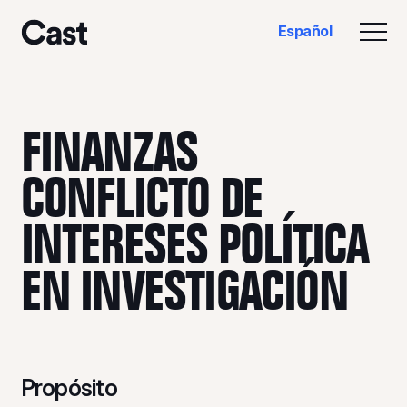
Ir
Saltar
Español
al
al
Alte
Reparto LA
contenido
pie
principal
de
página
FINANZAS
CONFLICTO
DE
INTERESES
POLÍTICA
EN
INVESTIGACIÓN
Propósito