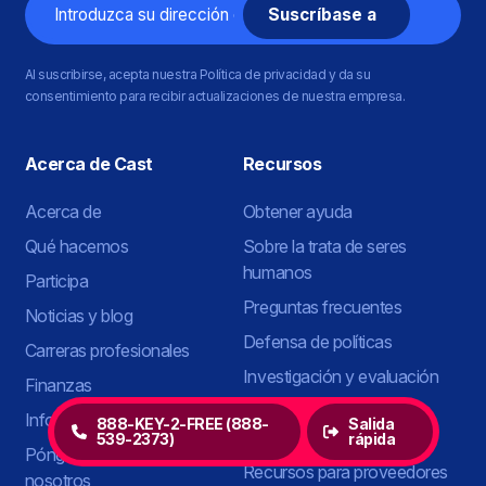
Correo
electrónico
Al suscribirse, acepta nuestra Política de privacidad y da su
consentimiento para recibir actualizaciones de nuestra empresa.
Acerca de Cast
Recursos
Acerca de
Obtener ayuda
Qué hacemos
Sobre la trata de seres
humanos
Participa
Preguntas frecuentes
Noticias y blog
Defensa de políticas
Carreras profesionales
Investigación y evaluación
Finanzas
Formación y asistencia
Informes de impacto
888-KEY-2-FREE (888-
Salida
técnica
539-2373)
rápida
Póngase en contacto con
Recursos para proveedores
nosotros