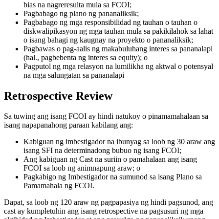
bias na nagreresulta mula sa FCOI;
Pagbabago ng plano ng pananaliksik;
Pagbabago ng mga responsibilidad ng tauhan o tauhan o
diskwalipikasyon ng mga tauhan mula sa pakikilahok sa lahat
o isang bahagi ng kaugnay na proyekto o pananaliksik;
Pagbawas o pag-aalis ng makabuluhang interes sa pananalapi
(hal., pagbebenta ng interes sa equity); o
Pagputol ng mga relasyon na lumilikha ng aktwal o potensyal
na mga salungatan sa pananalapi
Retrospective Review
Sa tuwing ang isang FCOI ay hindi natukoy o pinamamahalaan sa
isang napapanahong paraan kabilang ang:
Kabiguan ng imbestigador na ibunyag sa loob ng 30 araw ang
isang SFI na determinadong bubuo ng isang FCOI;
Ang kabiguan ng Cast na suriin o pamahalaan ang isang
FCOI sa loob ng animnapung araw; o
Pagkabigo ng Imbestigador na sumunod sa isang Plano sa
Pamamahala ng FCOI.
Dapat, sa loob ng 120 araw ng pagpapasiya ng hindi pagsunod, ang
cast ay kumpletuhin ang isang retrospective na pagsusuri ng mga