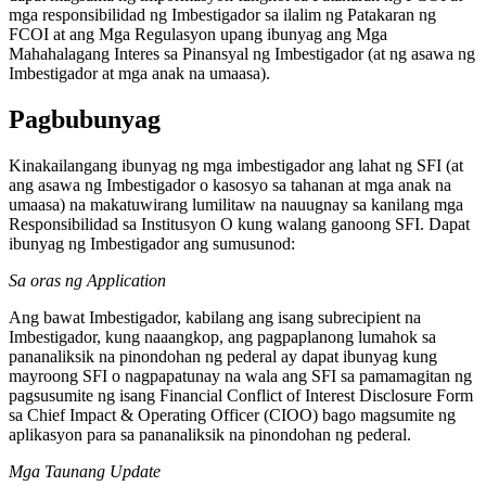
mga responsibilidad ng Imbestigador sa ilalim ng Patakaran ng
FCOI at ang Mga Regulasyon upang ibunyag ang Mga
Mahahalagang Interes sa Pinansyal ng Imbestigador (at ng asawa ng
Imbestigador at mga anak na umaasa).
Pagbubunyag
Kinakailangang ibunyag ng mga imbestigador ang lahat ng SFI (at
ang asawa ng Imbestigador o kasosyo sa tahanan at mga anak na
umaasa) na makatuwirang lumilitaw na nauugnay sa kanilang mga
Responsibilidad sa Institusyon O kung walang ganoong SFI. Dapat
ibunyag ng Imbestigador ang sumusunod:
Sa oras ng Application
Ang bawat Imbestigador, kabilang ang isang subrecipient na
Imbestigador, kung naaangkop, ang pagpaplanong lumahok sa
pananaliksik na pinondohan ng pederal ay dapat ibunyag kung
mayroong SFI o nagpapatunay na wala ang SFI sa pamamagitan ng
pagsusumite ng isang Financial Conflict of Interest Disclosure Form
sa Chief Impact & Operating Officer (CIOO) bago magsumite ng
aplikasyon para sa pananaliksik na pinondohan ng pederal.
Mga Taunang Update