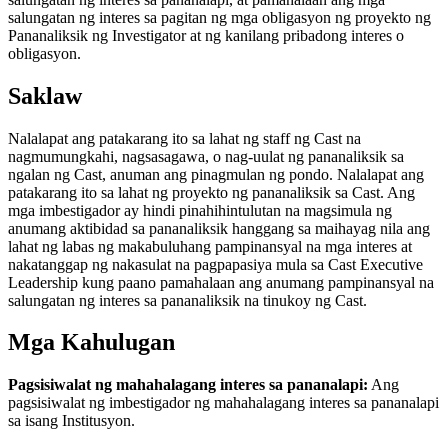
salungatan ng interes sa pagitan ng mga obligasyon ng proyekto ng
Pananaliksik ng Investigator at ng kanilang pribadong interes o
obligasyon.
Saklaw
Nalalapat ang patakarang ito sa lahat ng staff ng Cast na
nagmumungkahi, nagsasagawa, o nag-uulat ng pananaliksik sa
ngalan ng Cast, anuman ang pinagmulan ng pondo. Nalalapat ang
patakarang ito sa lahat ng proyekto ng pananaliksik sa Cast. Ang
mga imbestigador ay hindi pinahihintulutan na magsimula ng
anumang aktibidad sa pananaliksik hanggang sa maihayag nila ang
lahat ng labas ng makabuluhang pampinansyal na mga interes at
nakatanggap ng nakasulat na pagpapasiya mula sa Cast Executive
Leadership kung paano pamahalaan ang anumang pampinansyal na
salungatan ng interes sa pananaliksik na tinukoy ng Cast.
Mga Kahulugan
Pagsisiwalat ng mahahalagang interes sa pananalapi:
Ang
pagsisiwalat ng imbestigador ng mahahalagang interes sa pananalapi
sa isang Institusyon.