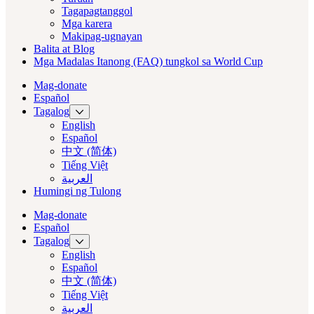
Tagapagtanggol
Mga karera
Makipag-ugnayan
Balita at Blog
Mga Madalas Itanong (FAQ) tungkol sa World Cup
Mag-donate
Español
Tagalog
English
Español
中文 (简体)
Tiếng Việt
العربية‏
Humingi ng Tulong
Mag-donate
Español
Tagalog
English
Español
中文 (简体)
Tiếng Việt
العربية‏