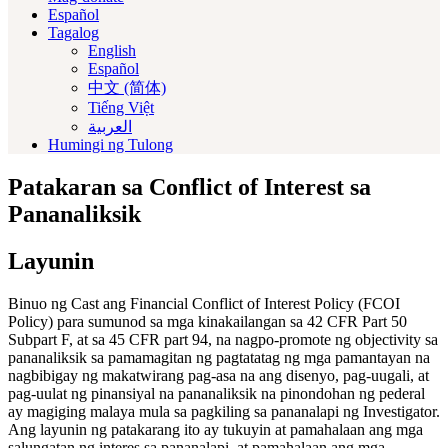
Español
Tagalog
English
Español
中文 (简体)
Tiếng Việt
العربية‏
Humingi ng Tulong
Patakaran
sa
Conflict
of
Interest
sa
Pananaliksik
Layunin
Binuo ng Cast ang Financial Conflict of Interest Policy (FCOI
Policy) para sumunod sa mga kinakailangan sa 42 CFR Part 50
Subpart F, at sa 45 CFR part 94, na nagpo-promote ng objectivity sa
pananaliksik sa pamamagitan ng pagtatatag ng mga pamantayan na
nagbibigay ng makatwirang pag-asa na ang disenyo, pag-uugali, at
pag-uulat ng pinansiyal na pananaliksik na pinondohan ng pederal
ay magiging malaya mula sa pagkiling sa pananalapi ng Investigator.
Ang layunin ng patakarang ito ay tukuyin at pamahalaan ang mga
salungatan ng interes sa pananalapi, at pamahalaan ang mga