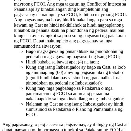
mayroong FCOI. Ang mga tagasuri ng Conflict of Interest sa
Pananalapi ay kinakailangan ding kumpletuhin ang
pagsasanay na nauugnay sa FCOI, kahit na mayroong FCOI.
Ang pagsasanay na ito ay hindi kinakailangan para sa mga
kawani ng Cast na hindi nakikilahok at hindi nagpaplanong
lumahok sa pananaliksik na pinondohan ng pederal maliban
kung sila ay kasangkot sa proseso ng pagsusuri ng patakaran
ng FCOI. Dapat makumpleto ang pagsasanay sa mga
sumusunod na sitwasyon:
Bago magsagawa ng pananaliksik na pinondohan ng
pederal o magsagawa ng pagsusuri ng isang FCOI;
Hindi bababa sa bawat apat (4) na taon;
Kung ang isang Imbestigador ay bago sa Cast, sa loob
ng animnapung (60) araw ng pagsisimula ng trabaho
(ngunit hindi lalampas sa simula ng pananaliksik na
pinondohan ng pederal ng Imbestigador);
Kung may mga pagbabago sa Patakaran o mga
pamamaraan ng FCOI sa anumang paraan na
nakakaapekto sa mga kinakailangan ng Imbestigador;
Nalaman ng Cast na ang isang Imbestigador ay hindi
sumusunod sa Patakaran o Plano ng Pamamahala ng
FCOI.
Ang pagsasanay, o pag-access sa pagsasanay, ay ibibigay ng Cast at
dapat magsama ng impormasyon tungkol sa Patakaran ng FCOI at