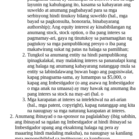
layunin ng kahulugang ito, kasama sa kabayaran ang
suweldo at anumang pagbabayad para sa mga
serbisyong hindi tinukoy bilang suweldo (hal., mga
bayad sa pagkonsulta, honoraria, binabayarang
authorship); Ang equity interest ay kinabibilangan ng
anumang stock, stock option, o iba pang interes sa
pagmamay-ari, gaya ng tinutukoy sa pamamagitan ng
pagtukoy sa mga pampublikong presyo o iba pang
makatwirang sukat ng patas na halaga sa pamilihan;
Tungkol sa anumang entity na hindi pampublikong
ipinagkalakal, may malaking interes sa pananalapi kung
ang halaga ng anumang kabayarang natanggap mula sa
entity sa labindalawang buwan bago ang pagsisiwalat,
kapag pinagsama-sama, ay lumampas sa $5,000, o
kapag ang Imbestigador (o ang asawa ng Imbestigador
o mga anak na umaasa) ay may hawak ng anumang iba
pang interes sa stock na may-ari (hal. o
Mga karapatan at interes sa intelektwal na ari-arian
(hal., mga patent, copyright), kapag natanggap ang kita
na nauugnay sa mga naturang karapatan at interes.
Anumang ibinayad o na-sponsor na paglalakbay (ibig sabihin,
ang ibinayad sa ngalan ng Imbestigador at hindi ibinayad sa
Imbestigador upang ang eksaktong halaga ng pera ay
maaaring hindi madaling makuha), na nauugnay sa kanilang
mga responsibilidad sa institusyon; sa kondisyon,