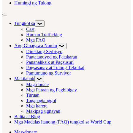
Humingi ng Tulong
I-toggle ang navigation
Tungkol sa
Cast
Human Trafficking
Mga FAQ
Ang Ginagawa Namin
Direktang Serbisyo
Pagtataguyod ng Patakaran
Pananaliksik at Pagsusuri
Pagsasanay at Tulong Teknikal
Pamumuno ng Survivor
Makilahok
Mag-donate
Mga Paraan ng Pagbibigay
Turuan
Tagapagtanggol
Mga karera
Makipag-ugnayan
Balita at Blog
Mga Madalas Itanong (FAQ) tungkol sa World Cup
Mag-donate