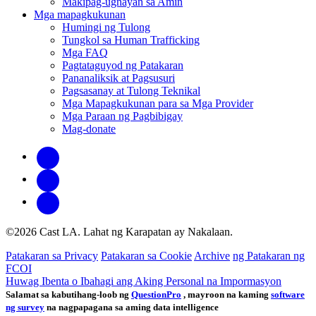
Makipag-ugnayan sa Amin
Mga mapagkukunan
Humingi ng Tulong
Tungkol sa Human Trafficking
Mga FAQ
Pagtataguyod ng Patakaran
Pananaliksik at Pagsusuri
Pagsasanay at Tulong Teknikal
Mga Mapagkukunan para sa Mga Provider
Mga Paraan ng Pagbibigay
Mag-donate
©2026 Cast LA. Lahat ng Karapatan ay Nakalaan.
Patakaran sa Privacy
Patakaran sa Cookie
Archive
ng Patakaran ng
FCOI
Huwag Ibenta o Ibahagi ang Aking Personal na Impormasyon
Salamat sa kabutihang-loob ng
QuestionPro
, mayroon na kaming
software
ng survey
na nagpapagana sa aming data intelligence