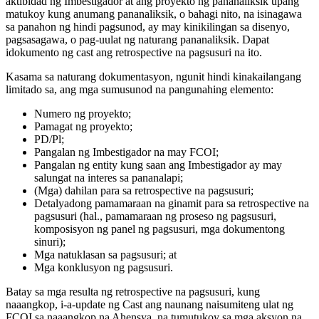
aktibidad ng Imbestigador at ang proyekto ng pananaliksik upang
matukoy kung anumang pananaliksik, o bahagi nito, na isinagawa
sa panahon ng hindi pagsunod, ay may kinikilingan sa disenyo,
pagsasagawa, o pag-uulat ng naturang pananaliksik. Dapat
idokumento ng cast ang retrospective na pagsusuri na ito.
Kasama sa naturang dokumentasyon, ngunit hindi kinakailangang
limitado sa, ang mga sumusunod na pangunahing elemento:
Numero ng proyekto;
Pamagat ng proyekto;
PD/Pl;
Pangalan ng Imbestigador na may FCOI;
Pangalan ng entity kung saan ang Imbestigador ay may
salungat na interes sa pananalapi;
(Mga) dahilan para sa retrospective na pagsusuri;
Detalyadong pamamaraan na ginamit para sa retrospective na
pagsusuri (hal., pamamaraan ng proseso ng pagsusuri,
komposisyon ng panel ng pagsusuri, mga dokumentong
sinuri);
Mga natuklasan sa pagsusuri; at
Mga konklusyon ng pagsusuri.
Batay sa mga resulta ng retrospective na pagsusuri, kung
naaangkop, i-a-update ng Cast ang naunang naisumiteng ulat ng
FCOI sa naaangkop na Ahensya, na tumutukoy sa mga aksyon na