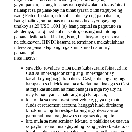
gayunpaman, na ang iniaatas na pagsisiwalat na ito ay hindi
nalalapat sa paglalakbay na binabayaran o itinataguyod ng
isang Federal, estado, o lokal na ahensya ng pamahalaan,
isang Institusyon ng mas mataas na edukasyon gaya ng
tinukoy sa 20 USC 1001 (a), isang ospital sa pagtuturo sa
akademya, isang medikal na sentro, o isang instituto ng
pananaliksik na kaakibat ng isang Institusyon ng mas mataas
na edukasyon. HINDI kasama sa terminong makabuluhang
interes sa pananalapi ang mga sumusunod na uri ng
pananalapi
mga interes:
suweldo, royalties, o iba pang kabayarang ibinayad ng
Cast sa Imbestigador kung ang Imbestigador ay
kasalukuyang nagtatrabaho sa Cast, kabilang ang mga
karapatan sa intelektwal na ari-arian na itinalaga sa Cast
at mga kasunduan na makibahagi sa mga royalty na
may kaugnayan sa naturang mga karapatan;
kita mula sa mga investment vehicle, gaya ng mutual
funds at retirement account, hangga't hindi direktang
kinokontrol ng Imbestigador ang mga desisyon sa
pamumuhunan na ginawa sa mga sasakyang ito;
kita mula sa mga seminar, lektura, o pakikipag-ugnayan
sa pagtuturo na itinataguyod ng isang pederal, estado, o
lokal na ahensya ng pamahalaan, isang Institusyon ng