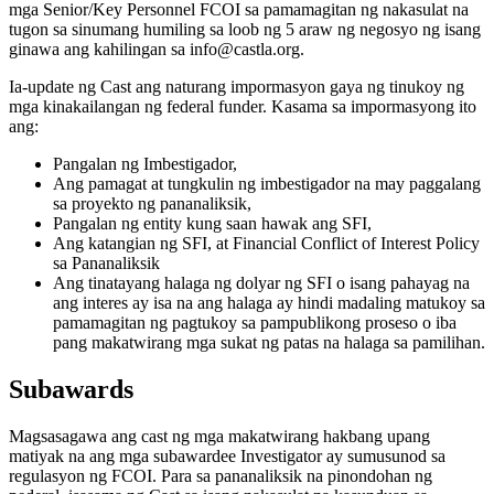
mga Senior/Key Personnel FCOI sa pamamagitan ng nakasulat na
tugon sa sinumang humiling sa loob ng 5 araw ng negosyo ng isang
ginawa ang kahilingan sa info@castla.org.
Ia-update ng Cast ang naturang impormasyon gaya ng tinukoy ng
mga kinakailangan ng federal funder. Kasama sa impormasyong ito
ang:
Pangalan ng Imbestigador,
Ang pamagat at tungkulin ng imbestigador na may paggalang
sa proyekto ng pananaliksik,
Pangalan ng entity kung saan hawak ang SFI,
Ang katangian ng SFI, at Financial Conflict of Interest Policy
sa Pananaliksik
Ang tinatayang halaga ng dolyar ng SFI o isang pahayag na
ang interes ay isa na ang halaga ay hindi madaling matukoy sa
pamamagitan ng pagtukoy sa pampublikong proseso o iba
pang makatwirang mga sukat ng patas na halaga sa pamilihan.
Subawards
Magsasagawa ang cast ng mga makatwirang hakbang upang
matiyak na ang mga subawardee Investigator ay sumusunod sa
regulasyon ng FCOI. Para sa pananaliksik na pinondohan ng