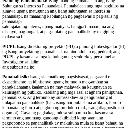
Plano ng Pamamahala:
Isang planong Pamahalaan ang isang
Salungat sa Interes sa Pananalapi. Pamahalaan ang mga pagkilos na
ginawa upang matugunan ang isang salungatan sa interes sa
pananalapi, na maaaring kabilangan ng pagbawas o pag-aalis ng
pananalapi
salungatan ng interes, upang matiyak, hangga't maaari, na ang
disenyo, pag-uugali, at pag-uulat ng pananaliksik ay magiging
malaya sa bias.
PD/PI:
Isang direktor ng proyekto (PD) o punong Imbestigador (PI)
ng isang proyektong pananaliksik na pinondohan ng pederal; ang
PD/PI ay kasama sa mga kahulugan ng senior/key personnel at
Investigator sa ilalim
ang subpart na ito.
Pananaliksik:
Isang sistematikong pagsisiyasat, pag-aaral o
eksperimento na idinisenyo upang bumuo o mag-ambag sa
pangkalahatang kaalaman na may malawak na kaugnayan sa
kalusugan ng publiko, kabilang ang mga asal at agham panlipunan.
pananaliksik. Ang termino ay sumasaklaw sa pangunahing at
inilapat na pananaliksik (hal., isang nai-publish na artikulo, libro o
kabanata ng libro) at pagbuo ng produkto (hal., isang diagnostic test
o gamot). Gaya ng pagkakagamit sa subpart na ito, kasama sa
termino ang anumang ganoong aktibidad kung saan ang
pagpopondo sa pananaliksik ay makukuha mula sa isang bahagi na