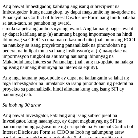
Ang bawat Imbestigador, kabilang ang isang subrecipient na
Imbestigador, kung naaangkop, ay dapat magsumite ng na-update na
Pinansyal na Conflict of Interest Disclosure Form nang hindi bababa
sa taun-taon, sa panahon ng award,
simula sa petsa ng anibersaryo ng award. Ang taunang pagsisiwalat
ay dapat kabilang ang: (a) anumang bagong impormasyon na hindi
ibinunyag sa CIOO sa una man o kasunod nito (hal. anumang FCOI
na natukoy sa isang proyektong pananaliksik na pinondohan ng
pederal na inilipat mula sa ibang institusyon); at (b) na-update na
impormasyon tungkol sa anumang naunang ibinunyag na
Makabuluhang Interes sa Pananalapi (hal., ang na-update na halaga
ng isang naunang ibinunyag na interes sa equity).
Ang mga taunang pag-update ay dapat na kailanganin sa lahat ng
mga Imbestigador na lumalahok sa isang pinondohan ng pederal na
proyekto sa pananaliksik, hindi alintana kung ang isang SFI ay
naibunyag dati.
Sa loob ng 30 araw
Ang bawat Investigator, kabilang ang isang subrecipient na
Investigator, kung naaangkop, ay dapat magbunyag ng SFI sa
pamamagitan ng pagsusumite ng na-update na Financial Conflict of
Interest Disclosure Form sa CIOO sa loob ng tatlumpung araw
pagkatapos matuklasan o makakuha (hal., sa pamamagitan ng