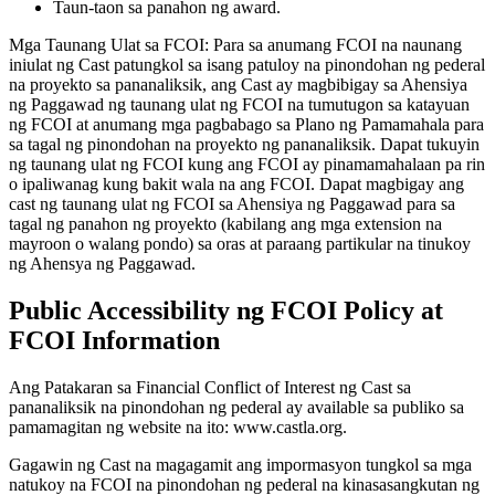
Taun-taon sa panahon ng award.
Mga Taunang Ulat sa FCOI: Para sa anumang FCOI na naunang
iniulat ng Cast patungkol sa isang patuloy na pinondohan ng pederal
na proyekto sa pananaliksik, ang Cast ay magbibigay sa Ahensiya
ng Paggawad ng taunang ulat ng FCOI na tumutugon sa katayuan
ng FCOI at anumang mga pagbabago sa Plano ng Pamamahala para
sa tagal ng pinondohan na proyekto ng pananaliksik. Dapat tukuyin
ng taunang ulat ng FCOI kung ang FCOI ay pinamamahalaan pa rin
o ipaliwanag kung bakit wala na ang FCOI. Dapat magbigay ang
cast ng taunang ulat ng FCOI sa Ahensiya ng Paggawad para sa
tagal ng panahon ng proyekto (kabilang ang mga extension na
mayroon o walang pondo) sa oras at paraang partikular na tinukoy
ng Ahensya ng Paggawad.
Public Accessibility ng FCOI Policy at
FCOI Information
Ang Patakaran sa Financial Conflict of Interest ng Cast sa
pananaliksik na pinondohan ng pederal ay available sa publiko sa
pamamagitan ng website na ito: www.castla.org.
Gagawin ng Cast na magagamit ang impormasyon tungkol sa mga
natukoy na FCOI na pinondohan ng pederal na kinasasangkutan ng