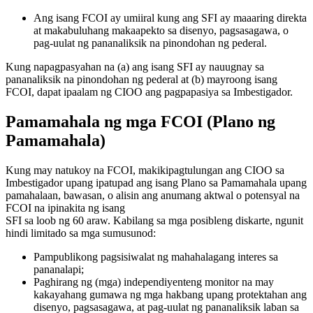
Ang isang FCOI ay umiiral kung ang SFI ay maaaring direkta
at makabuluhang makaapekto sa disenyo, pagsasagawa, o
pag-uulat ng pananaliksik na pinondohan ng pederal.
Kung napagpasyahan na (a) ang isang SFI ay nauugnay sa
pananaliksik na pinondohan ng pederal at (b) mayroong isang
FCOI, dapat ipaalam ng CIOO ang pagpapasiya sa Imbestigador.
Pamamahala ng mga FCOI (Plano ng
Pamamahala)
Kung may natukoy na FCOI, makikipagtulungan ang CIOO sa
Imbestigador upang ipatupad ang isang Plano sa Pamamahala upang
pamahalaan, bawasan, o alisin ang anumang aktwal o potensyal na
FCOI na ipinakita ng isang
SFI sa loob ng 60 araw. Kabilang sa mga posibleng diskarte, ngunit
hindi limitado sa mga sumusunod:
Pampublikong pagsisiwalat ng mahahalagang interes sa
pananalapi;
Paghirang ng (mga) independiyenteng monitor na may
kakayahang gumawa ng mga hakbang upang protektahan ang
disenyo, pagsasagawa, at pag-uulat ng pananaliksik laban sa