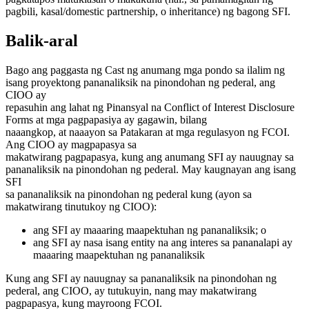
pagbili, kasal/domestic partnership, o inheritance) ng bagong SFI.
Balik-aral
Bago ang paggasta ng Cast ng anumang mga pondo sa ilalim ng
isang proyektong pananaliksik na pinondohan ng pederal, ang
CIOO ay
repasuhin ang lahat ng Pinansyal na Conflict of Interest Disclosure
Forms at mga pagpapasiya ay gagawin, bilang
naaangkop, at naaayon sa Patakaran at mga regulasyon ng FCOI.
Ang CIOO ay magpapasya sa
makatwirang pagpapasya, kung ang anumang SFI ay nauugnay sa
pananaliksik na pinondohan ng pederal. May kaugnayan ang isang
SFI
sa pananaliksik na pinondohan ng pederal kung (ayon sa
makatwirang tinutukoy ng CIOO):
ang SFI ay maaaring maapektuhan ng pananaliksik; o
ang SFI ay nasa isang entity na ang interes sa pananalapi ay
maaaring maapektuhan ng pananaliksik
Kung ang SFI ay nauugnay sa pananaliksik na pinondohan ng
pederal, ang CIOO, ay tutukuyin, nang may makatwirang
pagpapasya, kung mayroong FCOI.