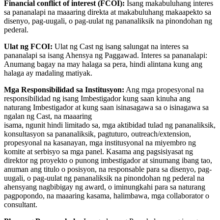
Financial conflict of interest (FCOI):
Isang makabuluhang interes
sa pananalapi na maaaring direkta at makabuluhang makaapekto sa
disenyo, pag-uugali, o pag-uulat ng pananaliksik na pinondohan ng
pederal.
Ulat ng FCOI:
Ulat ng Cast ng isang salungat na interes sa
pananalapi sa isang Ahensya ng Paggawad. Interes sa pananalapi:
Anumang bagay na may halaga sa pera, hindi alintana kung ang
halaga ay madaling matiyak.
Mga Responsibilidad sa Institusyon:
Ang mga propesyonal na
responsibilidad ng isang Imbestigador kung saan kinuha ang
naturang Imbestigador at kung saan isinasagawa sa o isinagawa sa
ngalan ng Cast, na maaaring
isama, ngunit hindi limitado sa, mga aktibidad tulad ng pananaliksik,
konsultasyon sa pananaliksik, pagtuturo, outreach/extension,
propesyonal na kasanayan, mga institusyonal na miyembro ng
komite at serbisyo sa mga panel. Kasama ang pagsisiyasat ng
direktor ng proyekto o punong imbestigador at sinumang ibang tao,
anuman ang titulo o posisyon, na responsable para sa disenyo, pag-
uugali, o pag-uulat ng pananaliksik na pinondohan ng pederal na
ahensyang nagbibigay ng award, o iminungkahi para sa naturang
pagpopondo, na maaaring kasama, halimbawa, mga collaborator o
consultant.