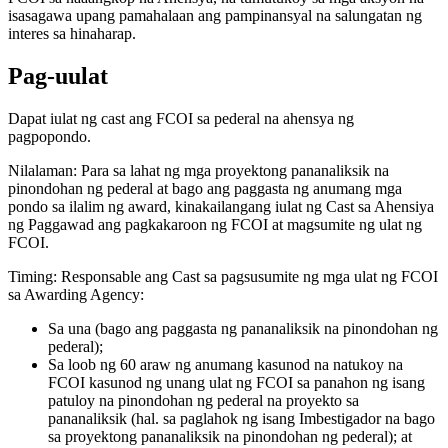
isasagawa upang pamahalaan ang pampinansyal na salungatan ng
interes sa hinaharap.
Pag-uulat
Dapat iulat ng cast ang FCOI sa pederal na ahensya ng
pagpopondo.
Nilalaman: Para sa lahat ng mga proyektong pananaliksik na
pinondohan ng pederal at bago ang paggasta ng anumang mga
pondo sa ilalim ng award, kinakailangang iulat ng Cast sa Ahensiya
ng Paggawad ang pagkakaroon ng FCOI at magsumite ng ulat ng
FCOI.
Timing: Responsable ang Cast sa pagsusumite ng mga ulat ng FCOI
sa Awarding Agency:
Sa una (bago ang paggasta ng pananaliksik na pinondohan ng
pederal);
Sa loob ng 60 araw ng anumang kasunod na natukoy na
FCOI kasunod ng unang ulat ng FCOI sa panahon ng isang
patuloy na pinondohan ng pederal na proyekto sa
pananaliksik (hal. sa paglahok ng isang Imbestigador na bago
sa proyektong pananaliksik na pinondohan ng pederal); at