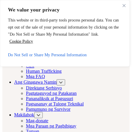
Laktawan sa pangunahing nilalaman
Laktawan sa footer
We value your privacy
Kailangan ng Agarang Tulong? Tawagan ang 24-Oras na Hotline
ng CAST.
This website or its third-party tools process personal data. You can
opt out of the sale of your personal information by clicking on the
888-KEY-2-LIBRE (888-539-2373)
Mabilis na Lumabas
"Do Not Sell or Share My Personal Information" link.
Cast LA
Cookie Policy
Cast LA
Do Not Sell or Share My Personal Information
Tungkol sa
Cast
Human Trafficking
Mga FAQ
Ang Ginagawa Namin
Direktang Serbisyo
Pagtataguyod ng Patakaran
Pananaliksik at Pagsusuri
Pagsasanay at Tulong Teknikal
Pamumuno ng Survivor
Makilahok
Mag-donate
Mga Paraan ng Pagbibigay
Turuan