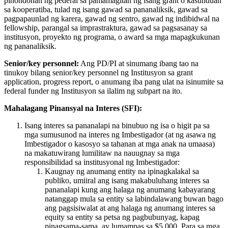
pinondohan ng pederal sa pamamagitan ng isang grant o kasunduan
sa kooperatiba, tulad ng isang gawad sa pananaliksik, gawad sa
pagpapaunlad ng karera, gawad ng sentro, gawad ng indibidwal na
fellowship, parangal sa imprastraktura, gawad sa pagsasanay sa
institusyon, proyekto ng programa, o award sa mga mapagkukunan
ng pananaliksik.
Senior/key personnel:
Ang PD/PI at sinumang ibang tao na
tinukoy bilang senior/key personnel ng Institusyon sa grant
application, progress report, o anumang iba pang ulat na isinumite sa
federal funder ng Institusyon sa ilalim ng subpart na ito.
Mahalagang Pinansyal na Interes (SFI):
Isang interes sa pananalapi na binubuo ng isa o higit pa sa
mga sumusunod na interes ng Imbestigador (at ng asawa ng
Imbestigador o kasosyo sa tahanan at mga anak na umaasa)
na makatuwirang lumilitaw na nauugnay sa mga
responsibilidad sa institusyonal ng Imbestigador:
Kaugnay ng anumang entity na ipinagkalakal sa
publiko, umiiral ang isang makabuluhang interes sa
pananalapi kung ang halaga ng anumang kabayarang
natanggap mula sa entity sa labindalawang buwan bago
ang pagsisiwalat at ang halaga ng anumang interes sa
equity sa entity sa petsa ng pagbubunyag, kapag
pinagsama-sama, ay lumampas sa $5,000. Para sa mga