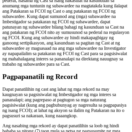
pederal, isasama ng Cast sa isang nakasulat na kasunduan sa
anumang mga tuntunin ng subawardee na magtatakda kung ilalapat
ang Patakaran sa FCOI ng Cast o ang patakaran ng FCOI ng
subawardee. Kung dapat sumunod ang (mga) subawardee na
Imbestigador sa patakaran ng FCOI ng subawardee, dapat
patunayan ng subawardee bilang bahagi ng kasunduan sa Cast na
ang patakaran ng FCOI nito ay sumusunod sa pederal na regulasyon
ng FCOI. Kung ang subawardee ay hindi makapagbigay ng
ganoong sertipikasyon, ang kasunduan sa pagitan ng Cast at ng
subawardee ay magsasaad na ang mga subawardee na Investigator
ay napapailalim sa patakaran ng FCOI ng Cast para sa pagsisiwalat
ng mahahalagang interes sa pananalapi na direktang nauugnay sa
trabaho ng subawardee para sa Cast.
Pagpapanatili ng Record
Dapat panatilihin ng cast ang lahat ng mga rekord na may
kaugnayan sa pagsisiwalat ng Imbestigador ng mga interes sa
pananalapi; ang pagrepaso at pagtugon sa mga naturang
pagsisiwalat (kung ang pagbubunyag ay nagresulta sa pagpapasiya
ng isang FCOI); at lahat ng aksyon sa ilalim ng Patakaran na ito o
pagsusuri sa nakaraan, kung naaangkop.
Ang nasabing mga rekord ay dapat panatilihin sa loob ng hindi
bababa sa pitong (7) taon mula sa petsa ng pagsusumite ng mga