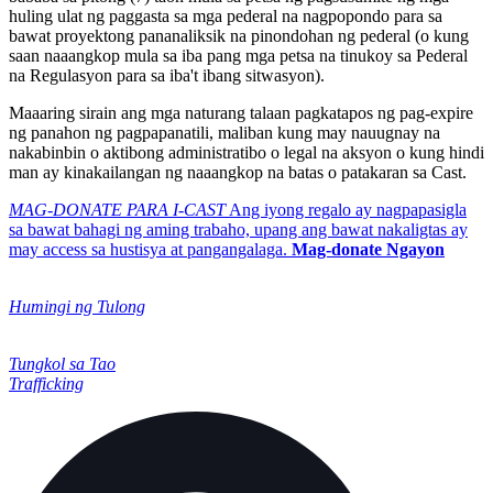
huling ulat ng paggasta sa mga pederal na nagpopondo para sa
bawat proyektong pananaliksik na pinondohan ng pederal (o kung
saan naaangkop mula sa iba pang mga petsa na tinukoy sa Pederal
na Regulasyon para sa iba't ibang sitwasyon).
Maaaring sirain ang mga naturang talaan pagkatapos ng pag-expire
ng panahon ng pagpapanatili, maliban kung may nauugnay na
nakabinbin o aktibong administratibo o legal na aksyon o kung hindi
man ay kinakailangan ng naaangkop na batas o patakaran sa Cast.
MAG-DONATE PARA I-CAST
Ang iyong regalo ay nagpapasigla
sa bawat bahagi ng aming trabaho, upang ang bawat nakaligtas ay
may access sa hustisya at pangangalaga.
Mag-donate Ngayon
Humingi ng Tulong
Tungkol sa Tao
Trafficking