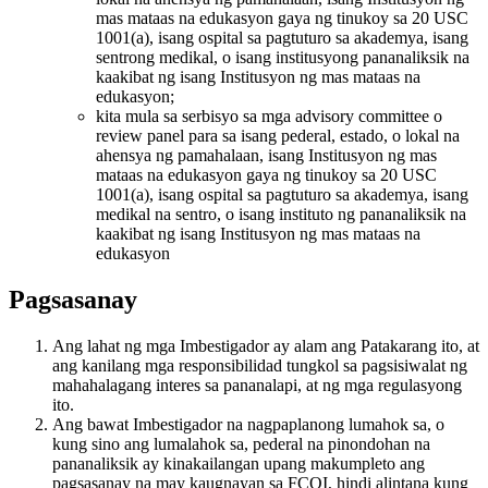
mas mataas na edukasyon gaya ng tinukoy sa 20 USC
1001(a), isang ospital sa pagtuturo sa akademya, isang
sentrong medikal, o isang institusyong pananaliksik na
kaakibat ng isang Institusyon ng mas mataas na
edukasyon;
kita mula sa serbisyo sa mga advisory committee o
review panel para sa isang pederal, estado, o lokal na
ahensya ng pamahalaan, isang Institusyon ng mas
mataas na edukasyon gaya ng tinukoy sa 20 USC
1001(a), isang ospital sa pagtuturo sa akademya, isang
medikal na sentro, o isang instituto ng pananaliksik na
kaakibat ng isang Institusyon ng mas mataas na
edukasyon
Pagsasanay
Ang lahat ng mga Imbestigador ay alam ang Patakarang ito, at
ang kanilang mga responsibilidad tungkol sa pagsisiwalat ng
mahahalagang interes sa pananalapi, at ng mga regulasyong
ito.
Ang bawat Imbestigador na nagpaplanong lumahok sa, o
kung sino ang lumalahok sa, pederal na pinondohan na
pananaliksik ay kinakailangan upang makumpleto ang
pagsasanay na may kaugnayan sa FCOI, hindi alintana kung