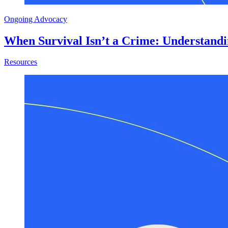
Ongoing Advocacy
When Survival Isn’t a Crime: Understand
about When Survival Isn’t a Crime: Understanding AB 910
Resources