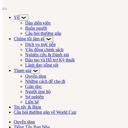
Chuyển đổi điều hướng
Về
Dàn diễn viên
Buôn người
Câu hỏi thường gặp
Chúng tôi làm gì
Dịch vụ trực tiếp
Vận động chính sách
Nghiên cứu & Đánh giá
Đào tạo và Hỗ trợ Kỹ thuật
Lãnh đạo sống sót
Tham gia
Quyên tặng
Những cách để cho đi
Giáo dục
Người ủng hộ
Sự nghiệp
Liên hệ
Tin tức & Blog
Câu hỏi thường gặp về World Cup
Quyên tặng
Tiếng Tây Ban Nha