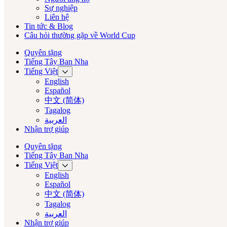
Sự nghiệp
Liên hệ
Tin tức & Blog
Câu hỏi thường gặp về World Cup
Quyên tặng
Tiếng Tây Ban Nha
Tiếng Việt
English
Español
中文 (简体)
Tagalog
العربية‏
Nhận trợ giúp
Quyên tặng
Tiếng Tây Ban Nha
Tiếng Việt
English
Español
中文 (简体)
Tagalog
العربية‏
Nhận trợ giúp