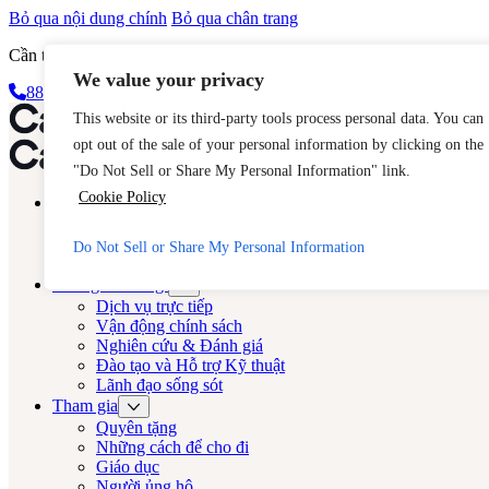
Bỏ qua nội dung chính
Bỏ qua chân trang
Cần trợ giúp ngay lập tức? Hãy gọi đến Đường dây nóng 24 giờ của
We value your privacy
888-KEY-2-MIỄN PHÍ (888-539-2373)
Thoát nhanh
Diễn viên LA
This website or its third-party tools process personal data. You can
opt out of the sale of your personal information by clicking on the
Diễn viên LA
"Do Not Sell or Share My Personal Information" link.
Cookie Policy
Về
Dàn diễn viên
Buôn người
Do Not Sell or Share My Personal Information
Câu hỏi thường gặp
Chúng tôi làm gì
Dịch vụ trực tiếp
Vận động chính sách
Nghiên cứu & Đánh giá
Đào tạo và Hỗ trợ Kỹ thuật
Lãnh đạo sống sót
Tham gia
Quyên tặng
Những cách để cho đi
Giáo dục
Người ủng hộ