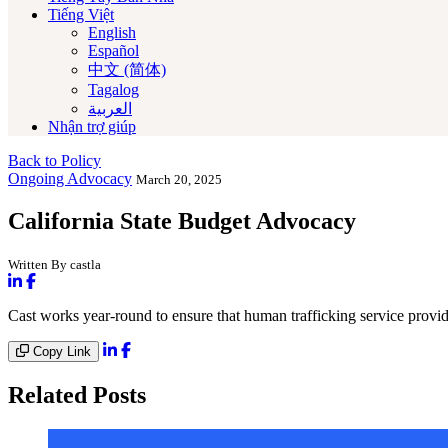
Tiếng Việt
English
Español
中文 (简体)
Tagalog
العربية‏
Nhận trợ giúp
Back to Policy
Ongoing Advocacy
March 20, 2025
California State Budget Advocacy
Written By castla
Cast works year-round to ensure that human trafficking service provid
Copy Link
Related Posts