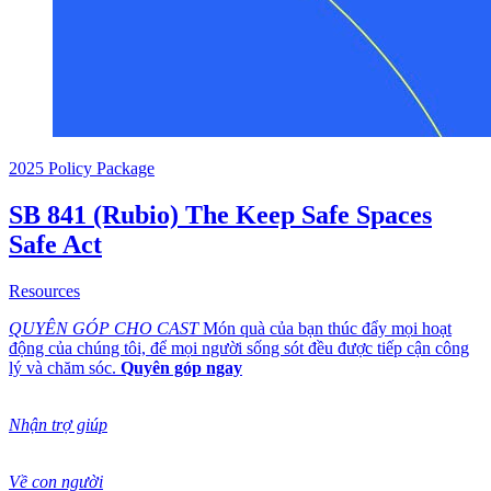
2025 Policy Package
SB 841 (Rubio) The Keep Safe Spaces
Safe Act
about SB 841 (Rubio) The Keep Safe Spaces Safe Act
Resources
QUYÊN GÓP CHO CAST
Món quà của bạn thúc đẩy mọi hoạt
động của chúng tôi, để mọi người sống sót đều được tiếp cận công
lý và chăm sóc.
Quyên góp ngay
Nhận trợ giúp
Về con người