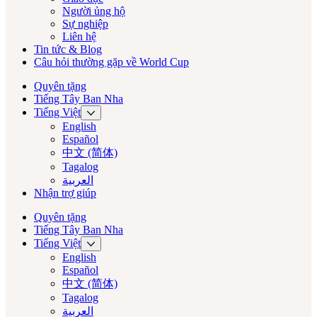
Người ủng hộ
Sự nghiệp
Liên hệ
Tin tức & Blog
Câu hỏi thường gặp về World Cup
Quyên tặng
Tiếng Tây Ban Nha
Tiếng Việt
English
Español
中文 (简体)
Tagalog
العربية‏
Nhận trợ giúp
Quyên tặng
Tiếng Tây Ban Nha
Tiếng Việt
English
Español
中文 (简体)
Tagalog
العربية‏