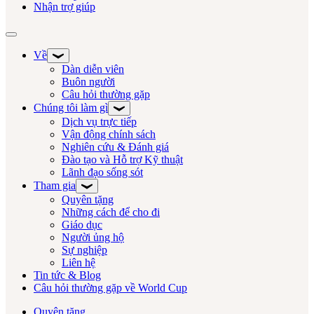
Nhận trợ giúp
Chuyển đổi điều hướng
Về
Dàn diễn viên
Buôn người
Câu hỏi thường gặp
Chúng tôi làm gì
Dịch vụ trực tiếp
Vận động chính sách
Nghiên cứu & Đánh giá
Đào tạo và Hỗ trợ Kỹ thuật
Lãnh đạo sống sót
Tham gia
Quyên tặng
Những cách để cho đi
Giáo dục
Người ủng hộ
Sự nghiệp
Liên hệ
Tin tức & Blog
Câu hỏi thường gặp về World Cup
Quyên tặng