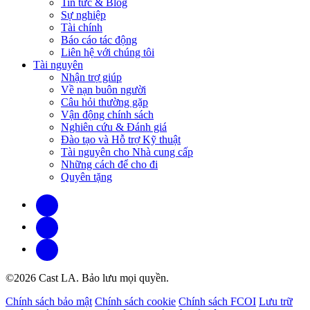
Tin tức & Blog
Sự nghiệp
Tài chính
Báo cáo tác động
Liên hệ với chúng tôi
Tài nguyên
Nhận trợ giúp
Về nạn buôn người
Câu hỏi thường gặp
Vận động chính sách
Nghiên cứu & Đánh giá
Đào tạo và Hỗ trợ Kỹ thuật
Tài nguyên cho Nhà cung cấp
Những cách để cho đi
Quyên tặng
©2026 Cast LA. Bảo lưu mọi quyền.
Chính sách bảo mật
Chính sách cookie
Chính sách FCOI
Lưu trữ