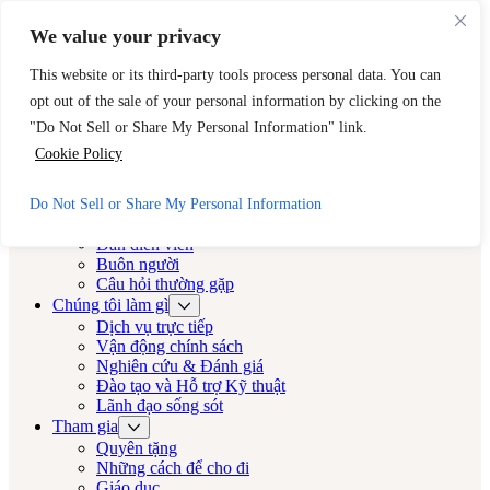
Bỏ qua nội dung chính
Bỏ qua chân trang
We value your privacy
Cần trợ giúp ngay lập tức? Hãy gọi đến Đường dây nóng 24 giờ của
CAST.
This website or its third-party tools process personal data. You can
opt out of the sale of your personal information by clicking on the
888-KEY-2-MIỄN PHÍ (888-539-2373)
Thoát nhanh
"Do Not Sell or Share My Personal Information" link.
Diễn viên LA
Cookie Policy
Diễn viên LA
Do Not Sell or Share My Personal Information
Về
Dàn diễn viên
Buôn người
Câu hỏi thường gặp
Chúng tôi làm gì
Dịch vụ trực tiếp
Vận động chính sách
Nghiên cứu & Đánh giá
Đào tạo và Hỗ trợ Kỹ thuật
Lãnh đạo sống sót
Tham gia
Quyên tặng
Những cách để cho đi
Giáo dục