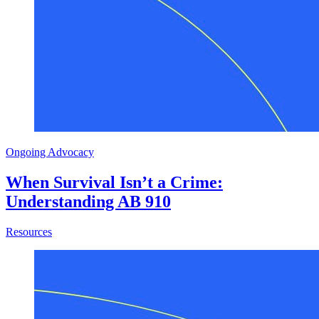
Ongoing Advocacy
When Survival Isn’t a Crime:
Understanding AB 910
about When Survival Isn’t a Crime: Understanding AB 910
Resources