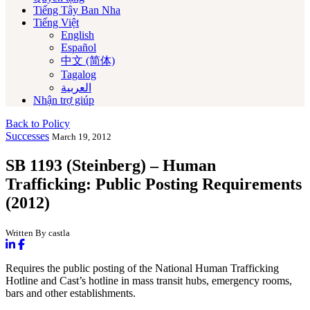
Tiếng Tây Ban Nha
Tiếng Việt
English
Español
中文 (简体)
Tagalog
العربية‏
Nhận trợ giúp
Back to Policy
Successes
March 19, 2012
SB 1193 (Steinberg) – Human
Trafficking: Public Posting Requirements
(2012)
Written By castla
Requires the public posting of the National Human Trafficking
Hotline and Cast’s hotline in mass transit hubs, emergency rooms,
bars and other establishments.