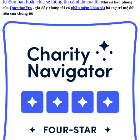
Không bán hoặc chia sẻ thông tin cá nhân của tôi
Nhờ sự hào phóng
của
QuestionPro
, giờ đây chúng tôi có
phần mềm khảo sát
hỗ trợ trí tuệ dữ
liệu của chúng tôi