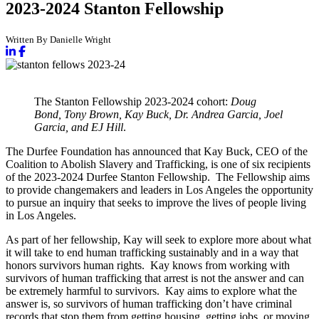
2023-2024 Stanton Fellowship
Written By Danielle Wright
The Stanton Fellowship 2023-2024 cohort:
Doug
Bond, Tony Brown, Kay Buck, Dr. Andrea Garcia, Joel
Garcia, and EJ Hill
.
The Durfee Foundation has announced that Kay Buck, CEO of the
Coalition to Abolish Slavery and Trafficking, is one of six recipients
of the 2023-2024 Durfee Stanton Fellowship. The Fellowship aims
to provide changemakers and leaders in Los Angeles the opportunity
to pursue an inquiry that seeks to improve the lives of people living
in Los Angeles.
As part of her fellowship, Kay will seek to explore more about what
it will take to end human trafficking sustainably and in a way that
honors survivors human rights. Kay knows from working with
survivors of human trafficking that arrest is not the answer and can
be extremely harmful to survivors. Kay aims to explore what the
answer is, so survivors of human trafficking don’t have criminal
records that stop them from getting housing, getting jobs, or moving