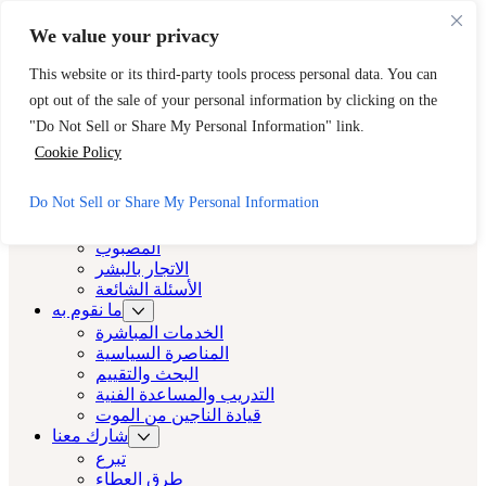
تخطي إلى المحتوى الرئيسي
تخطي إلى التذييل
We value your privacy
هل تحتاج إلى مساعدة فورية؟ اتصل بالخط الساخن ل CAST على
This website or its third-party tools process personal data. You can
مدار 24 ساعة.
opt out of the sale of your personal information by clicking on the
888-مفتاح 2 مجاناً (888-539-2373-888)
الخروج السريع
"Do Not Sell or Share My Personal Information" link.
كاست لوس أنجلوس
Cookie Policy
كاست لوس أنجلوس
Do Not Sell or Share My Personal Information
نبذة عن
المصبوب
الاتجار بالبشر
الأسئلة الشائعة
ما نقوم به
الخدمات المباشرة
المناصرة السياسية
البحث والتقييم
التدريب والمساعدة الفنية
قيادة الناجين من الموت
شارك معنا
تبرع
طرق العطاء