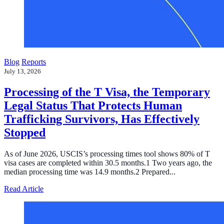
Blog
Reports
July 13, 2026
Processing of the T Visa, the Temporary
Legal Status That Protects Human
Trafficking Survivors, Has Effectively
Stopped
As of June 2026, USCIS’s processing times tool shows 80% of T
visa cases are completed within 30.5 months.1 Two years ago, the
median processing time was 14.9 months.2 Prepared...
about Processing of the T Visa, the Temporary Legal Sta
Read Article