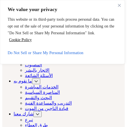
تخطي إلى المحتوى الرئيسي
تخطي إلى التذييل
We value your privacy
هل تحتاج إلى مساعدة فورية؟ اتصل بالخط الساخن ل CAST على
This website or its third-party tools process personal data. You can
مدار 24 ساعة.
opt out of the sale of your personal information by clicking on the
888-مفتاح 2 مجاناً (888-539-2373-888)
الخروج السريع
"Do Not Sell or Share My Personal Information" link.
كاست لوس أنجلوس
Cookie Policy
كاست لوس أنجلوس
Do Not Sell or Share My Personal Information
نبذة عن
المصبوب
الاتجار بالبشر
الأسئلة الشائعة
ما نقوم به
الخدمات المباشرة
المناصرة السياسية
البحث والتقييم
التدريب والمساعدة الفنية
قيادة الناجين من الموت
شارك معنا
تبرع
طرق العطاء