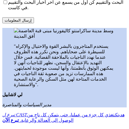
البحث والتقييم كن أول من يسمع عن آخر أخبار البحث والتقييم
في كاست.
"يستخدم المتاجرون بالبشر القوة والاحتيال والإكراه
للسيطرة على ضحاياهم. ونحن نكرر هذه الظروف
عندما نهدد الناجيات بالملاحقة القضائية. فمن خلال
التهديد بالاعتقال والسجن، نظهر للناجيات أنهن لا
يمكنهن الوثوق بأنظمتنا، وأنها ليست موجودة لحمايتهن.
هذه الممارسات تزيد من صعوبة ثقة الناجيات في
الخدمات المتاحة لهن مثل السكن والرعاية الصحية
والاستشارة".
لي لاشابيل
مدير السياسات والمناصرة
تبرع ل CASTهديتك
تغذي كل جزء من عملنا، حتى يتمكن كل ناجٍ من
الوصول إلى العدالة والرعاية.
تبرع الآن