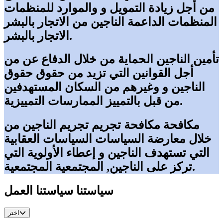
من أجل
زيادة
التمويل
و
والموارد
للمنظمات
المنظمات
الداعمة
الناجين
من
الاتجار بالبشر
الاتجار بالبشر.
تأمين
الناجين
الحماية
من خلال
الدفاع عن
من
أجل
القوانين
التي
تزيد
من
حقوق
حقوق
الناجين
و
وغيرهم من
السكان
المستهدفين
الممارسات التمييزية.
من قبل
بالتمييز
مكافحة
مكافحة
تجريم
تجريم
الناجين
من
خلال
معارضة
السياسات
السياسات العقابية
التي
تستهدف
الناجين
و
إعطاء الأولوية
التي
المجتمعية.
تركز على الناجين,
المجتمعية
سياستنا
سياستنا
العمل
اختر