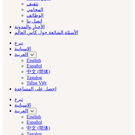
تثقيف
المحامي
الوظائف
اتصل بنا
الأخبار والمدونة
الأسئلة الشائعة حول كأس العالم
تبرع
الاسبانية
العربية‏
English
Español
中文 (简体)
Tagalog
Tiếng Việt
احصل على المساعدة
تبرع
الاسبانية
العربية‏
English
Español
中文 (简体)
Tagalog