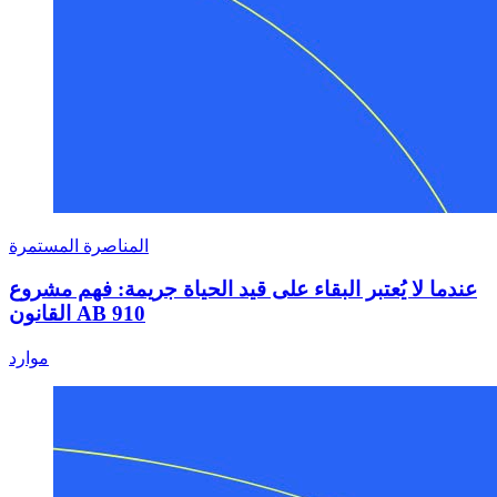
المناصرة المستمرة
عندما لا يُعتبر البقاء على قيد الحياة جريمة: فهم مشروع
القانون AB 910
موارد