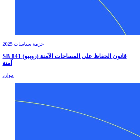
حزمة سياسات 2025
SB 841 (روبيو) قانون الحفاظ على المساحات الآمنة
آمنة
حول SB 841 (روبيو) قانون الحفاظ على الأماكن الآمنة آمنًا
موارد