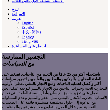
الأسئلة الشائعة حول كأس العالم
تبرع
الاسبانية
العربية‏
English
Español
中文 (简体)
Tagalog
Tiếng Việt
احصل على المساعدة
التجسير
الممارسة
مع
السياسات
باستخدام أكثر من 25 عامًا من التعلم من الناجيات، نضغط على
القادة المحليين والولائيين والوطنيين والعالميين لتمرير سياسات
أكثر وأفضل لحماية الناجيات ومنع الاتجار بالبشر.
نعطي الأولوية
للتجارب الحية وخبرات الناجين من الاتجار بالبشر لتوجيه عملنا. نحن
نعمل على تعزيز حقوق الإنسان وأطر الصحة العامة التي تعالج
الأسباب الجذرية للاتجار بالبشر، مثل الفقر والتمييز وعدم المساواة،
مع الدعوة إلى حلول مجتمعية مستنيرة قائمة على الصدمات
النفسية. من خلال العمل بالتعاون مع المشرعين والمنظمات