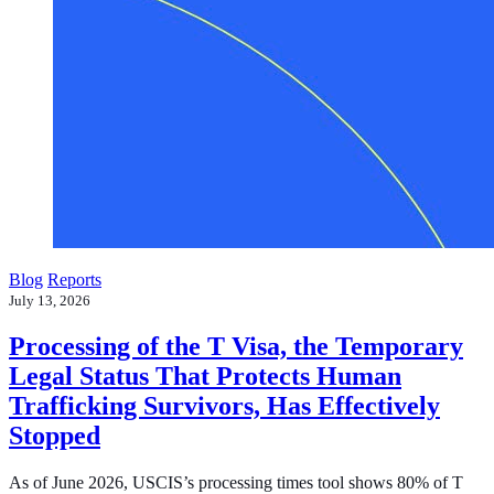
Blog
Reports
July 13, 2026
Processing of the T Visa, the Temporary
Legal Status That Protects Human
Trafficking Survivors, Has Effectively
Stopped
As of June 2026, USCIS’s processing times tool shows 80% of T