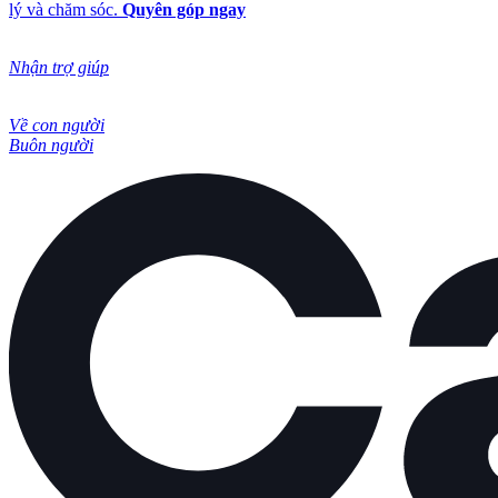
lý và chăm sóc.
Quyên góp ngay
Nhận trợ giúp
Về con người
Buôn người