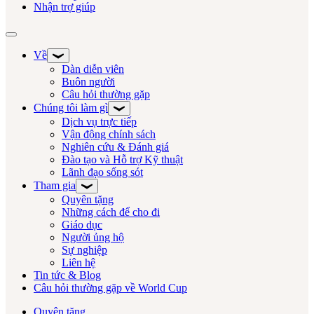
Nhận trợ giúp
Chuyển đổi điều hướng
Về
Dàn diễn viên
Buôn người
Câu hỏi thường gặp
Chúng tôi làm gì
Dịch vụ trực tiếp
Vận động chính sách
Nghiên cứu & Đánh giá
Đào tạo và Hỗ trợ Kỹ thuật
Lãnh đạo sống sót
Tham gia
Quyên tặng
Những cách để cho đi
Giáo dục
Người ủng hộ
Sự nghiệp
Liên hệ
Tin tức & Blog
Câu hỏi thường gặp về World Cup
Quyên tặng