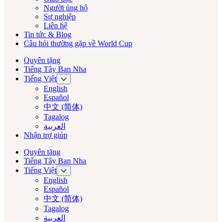
Người ủng hộ
Sự nghiệp
Liên hệ
Tin tức & Blog
Câu hỏi thường gặp về World Cup
Quyên tặng
Tiếng Tây Ban Nha
Tiếng Việt
English
Español
中文 (简体)
Tagalog
العربية‏
Nhận trợ giúp
Quyên tặng
Tiếng Tây Ban Nha
Tiếng Việt
English
Español
中文 (简体)
Tagalog
العربية‏