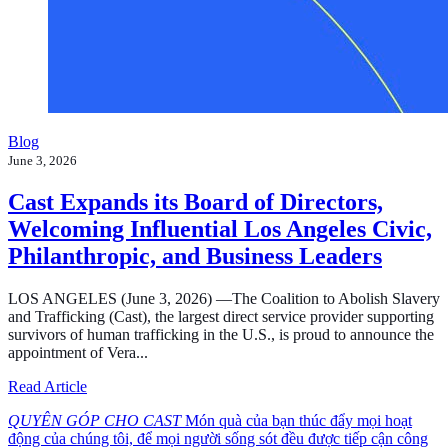
Blog
June 3, 2026
Cast Expands its Board of Directors,
Welcoming Influential Los Angeles Civic,
Philanthropic, and Business Leaders
LOS ANGELES (June 3, 2026) —The Coalition to Abolish Slavery
and Trafficking (Cast), the largest direct service provider supporting
survivors of human trafficking in the U.S., is proud to announce the
appointment of Vera...
about Cast Expands its Board of Directors, Welcoming In
Read Article
QUYÊN GÓP CHO CAST
Món quà của bạn thúc đẩy mọi hoạt
động của chúng tôi, để mọi người sống sót đều được tiếp cận công