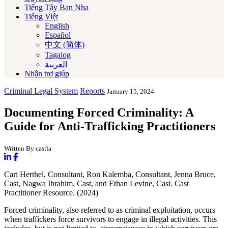
Tiếng Tây Ban Nha
Tiếng Việt
English
Español
中文 (简体)
Tagalog
العربية‏
Nhận trợ giúp
Criminal Legal System
Reports
January 15, 2024
Documenting Forced Criminality: A
Guide for Anti-Trafficking Practitioners
Written By castla
Cari Herthel, Consultant, Ron Kalemba, Consultant, Jenna Bruce,
Cast, Nagwa Ibrahim, Cast, and Ethan Levine, Cast. Cast
Practitioner Resource. (2024)
Forced criminality, also referred to as criminal exploitation, occurs
when traffickers force survivors to engage in illegal activities. This