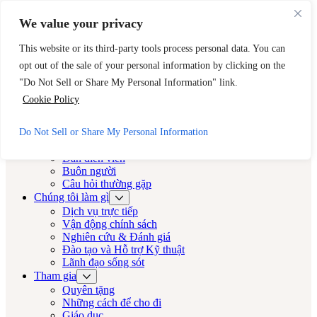
Bỏ qua nội dung chính
Bỏ qua chân trang
We value your privacy
Cần trợ giúp ngay lập tức? Hãy gọi đến Đường dây nóng 24 giờ của
CAST.
This website or its third-party tools process personal data. You can
opt out of the sale of your personal information by clicking on the
888-KEY-2-MIỄN PHÍ (888-539-2373)
Thoát nhanh
"Do Not Sell or Share My Personal Information" link.
Diễn viên LA
Cookie Policy
Diễn viên LA
Do Not Sell or Share My Personal Information
Về
Dàn diễn viên
Buôn người
Câu hỏi thường gặp
Chúng tôi làm gì
Dịch vụ trực tiếp
Vận động chính sách
Nghiên cứu & Đánh giá
Đào tạo và Hỗ trợ Kỹ thuật
Lãnh đạo sống sót
Tham gia
Quyên tặng
Những cách để cho đi
Giáo dục