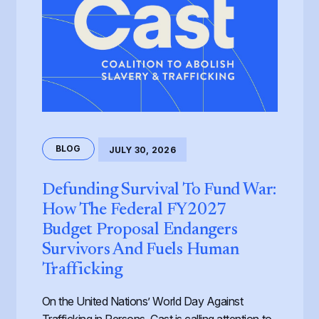
BLOG
JULY 30, 2026
Defunding Survival To Fund War:
How The Federal FY2027
Budget Proposal Endangers
Survivors And Fuels Human
Trafficking
On the United Nations’ World Day Against