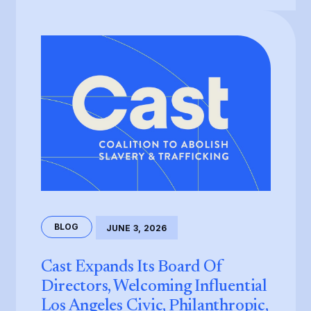
BLOG
JUNE 3, 2026
Cast Expands Its Board Of
Directors, Welcoming Influential
Los Angeles Civic, Philanthropic,