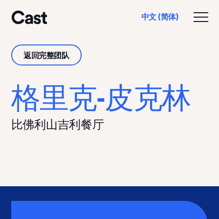
跳
跳
中文 (简体)
至
至
切换
洛杉矶演员
主
页
要
脚
返回完整团队
内
容
格里克-皮克林
比佛利山吉利餐厅