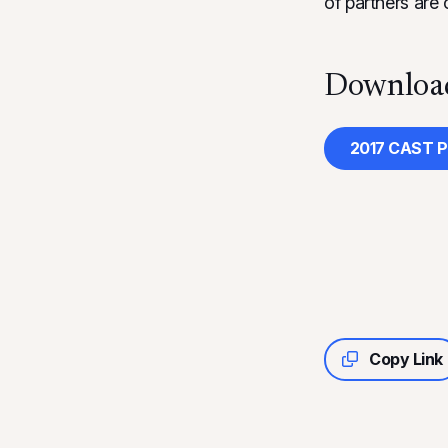
of partners are
Download
2017 CAST P
Copy Link