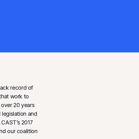
ack record of
 that work to
m over 20 years
 legislation and
s. CAST’s 2017
nd our coalition