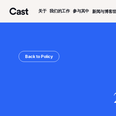
跳
跳
至
至
关于
我们的工作
参与其中
新闻与博客
主
页
洛杉矶演员
要
脚
内
容
Back to Policy