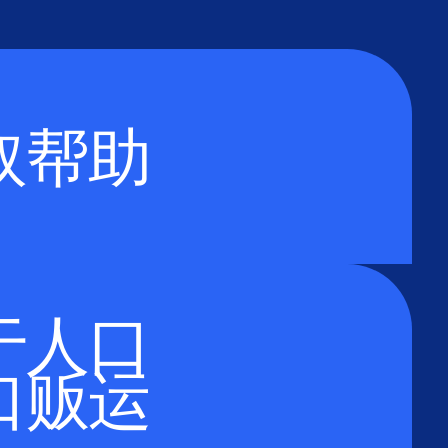
取帮助
于人口
口贩运