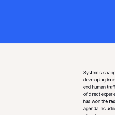
Systemic change
developing innov
end human traff
of direct experi
has won the res
agenda includes 