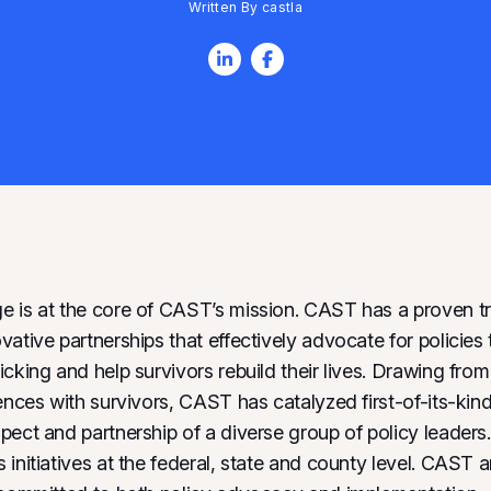
Written By castla
 is at the core of CAST’s mission. CAST has a proven tr
ative partnerships that effectively advocate for policies
icking and help survivors rebuild their lives. Drawing fro
ences with survivors, CAST has catalyzed first-of-its-kind
pect and partnership of a diverse group of policy leader
initiatives at the federal, state and county level. CAST a