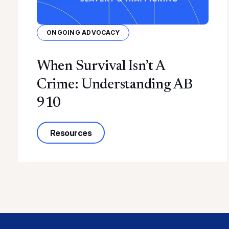
ONGOING ADVOCACY
When Survival Isn’t A
Crime: Understanding AB
910
about When Survival Isn’t a Crime:
Resources