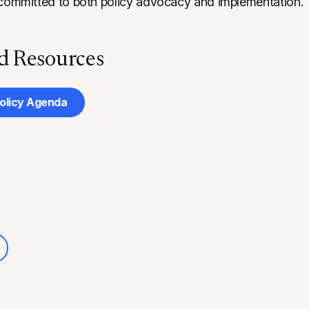
 committed to both policy advocacy and implementation.
 Resources
olicy Agenda