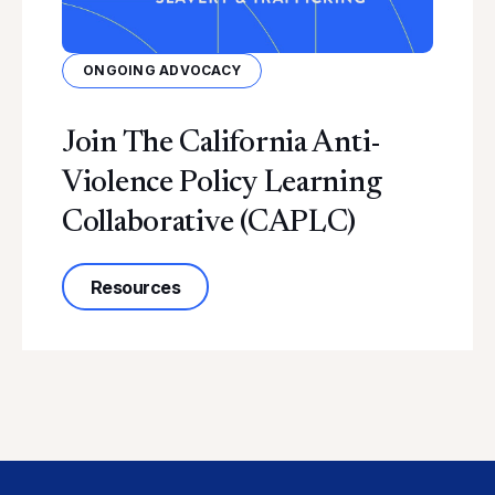
ONGOING ADVOCACY
Join The California Anti-
Violence Policy Learning
Collaborative (CAPLC)
 Understanding AB 910
about Join the California Anti-Violen
Resources