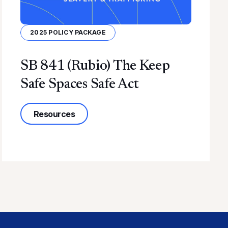
2025 POLICY PACKAGE
SB 841 (Rubio) The Keep
Safe Spaces Safe Act
about SB 841 (Rubio) The Keep Safe Sp
Resources
ce Policy Learning Collaborative (CAPLC)