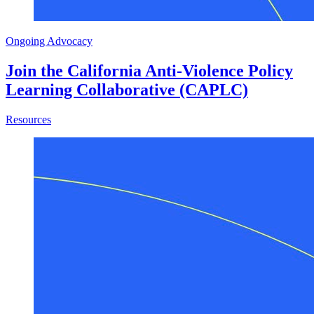
Ongoing Advocacy
Join the California Anti-Violence Policy
Learning Collaborative (CAPLC)
about Join the California Anti-Violence Policy Learning 
Resources