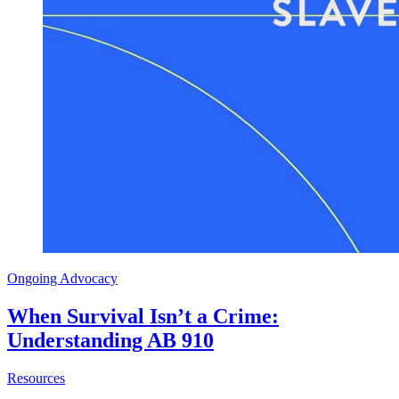
Ongoing Advocacy
When Survival Isn’t a Crime:
Understanding AB 910
about When Survival Isn’t a Crime: Understanding AB 910
Resources