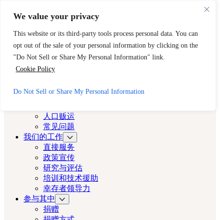
跳至主要内容
跳至页脚
We value your privacy
需要立即帮助？请拨打 CAST 的 24 小时热线。
This website or its third-party tools process personal data. You can
888-key-2-free (888-539-2373)
快速出口
opt out of the sale of your personal information by clicking on the
洛杉矶演员
"Do Not Sell or Share My Personal Information" link.
Cookie Policy
洛杉矶演员
Do Not Sell or Share My Personal Information
关于
演员
人口贩运
常见问题
我们的工作
直接服务
政策宣传
研究与评估
培训和技术援助
幸存者领导力
参与其中
捐赠
捐赠方式