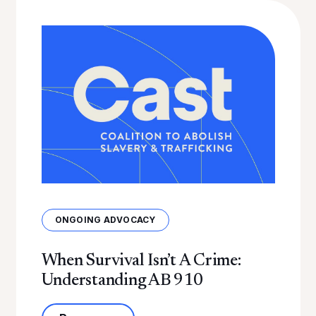
ONGOING ADVOCACY
When Survival Isn’t A Crime:
Understanding AB 910