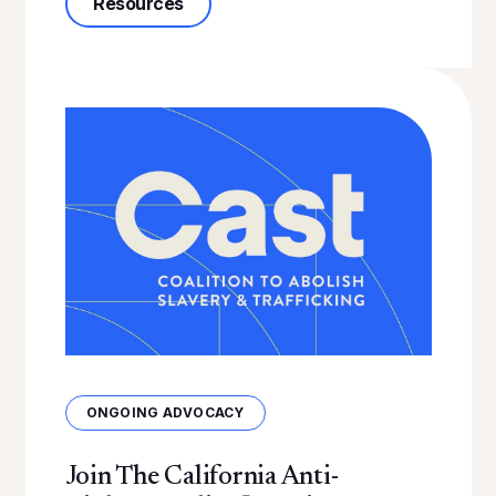
about When Survival Isn’t a Crime: U
Resources
ONGOING ADVOCACY
Join The California Anti-