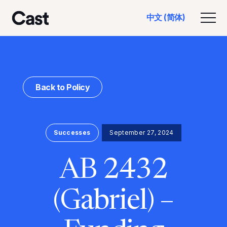
跳
跳
中文 (简体)
至
至
切换
洛杉矶演员
主
页
要
脚
内
容
Back to Policy
Successes
September 27, 2024
AB 2432
(Gabriel) –