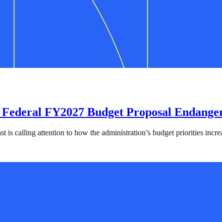
 Federal FY2027 Budget Proposal Endanger
s calling attention to how the administration’s budget priorities increa
l FY2027 Budget Proposal Endangers Survivors and Fuels Human Traf