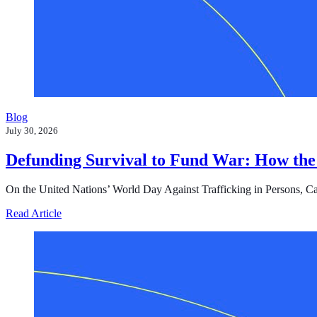
Blog
July 30, 2026
Defunding Survival to Fund War: How the
On the United Nations’ World Day Against Trafficking in Persons, Cast i
about Defunding Survival to Fund War: How the Federa
Read Article