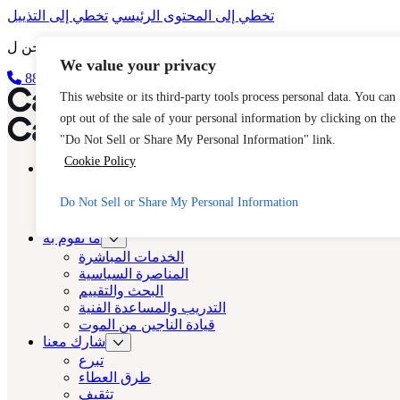
تخطي إلى المحتوى الرئيسي
تخطي إلى التذييل
We value your privacy
888-مفتاح 2 مجاناً (888-539-2373-888)
الخروج السريع
كاست لوس أنجلوس
This website or its third-party tools process personal data. You can
opt out of the sale of your personal information by clicking on the
كاست لوس أنجلوس
"Do Not Sell or Share My Personal Information" link.
Cookie Policy
نبذة عن
المصبوب
Do Not Sell or Share My Personal Information
الاتجار بالبشر
الأسئلة الشائعة
ما نقوم به
الخدمات المباشرة
المناصرة السياسية
البحث والتقييم
التدريب والمساعدة الفنية
قيادة الناجين من الموت
شارك معنا
تبرع
طرق العطاء
تثقيف