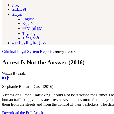
تبرع
الاسبانية
العربية‏
English
Español
中文 (简体)
Tagalog
Tiếng Việt
احصل على المساعدة
Criminal Legal System
Reports
January 1, 2016
Arrest Is Not the Answer (2016)
Written By castla
Stephanie Richard, Cast. (2016)
Victims of Human Trafficking Should Not be Arrested for Crimes Thei
human trafficking victims are arrested seven times more frequently for a
them from the streets and from the control of their traffickers. The da
Download the Full Article