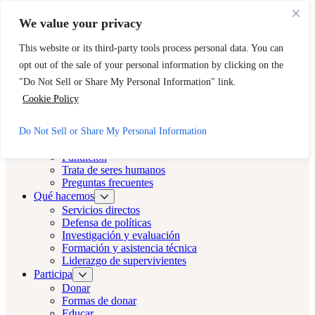
Ir al contenido principal
Saltar al pie de página
We value your privacy
¿Necesita ayuda inmediata? Llame a la línea directa 24 horas de
CAST.
This website or its third-party tools process personal data. You can
opt out of the sale of your personal information by clicking on the
888-KEY-2-FREE (888-539-2373)
Salida rápida
"Do Not Sell or Share My Personal Information" link.
Reparto LA
Cookie Policy
Reparto LA
Do Not Sell or Share My Personal Information
Acerca de
Fundición
Trata de seres humanos
Preguntas frecuentes
Qué hacemos
Servicios directos
Defensa de políticas
Investigación y evaluación
Formación y asistencia técnica
Liderazgo de supervivientes
Participa
Donar
Formas de donar
Educar