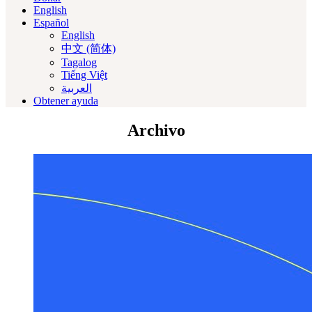
English
Español
English
中文 (简体)
Tagalog
Tiếng Việt
العربية‏
Obtener ayuda
Archivo