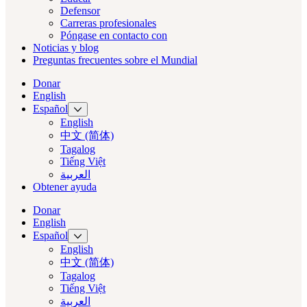
Defensor
Carreras profesionales
Póngase en contacto con
Noticias y blog
Preguntas frecuentes sobre el Mundial
Donar
English
Español
English
中文 (简体)
Tagalog
Tiếng Việt
العربية‏
Obtener ayuda
Donar
English
Español
English
中文 (简体)
Tagalog
Tiếng Việt
العربية‏