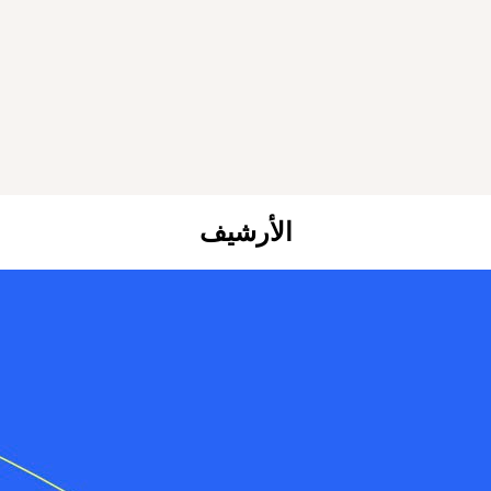
الأرشيف