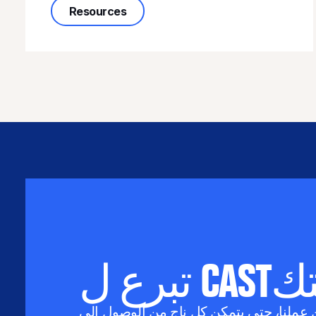
about When Survival Isn’t a Crime:
Resources
Cهديتك
عملنا، حتى يتمكن كل ناجٍ من الوصول إلى