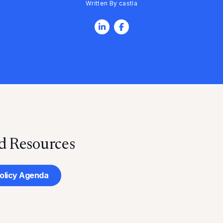
Written By castla
 Resources
olicy Agenda