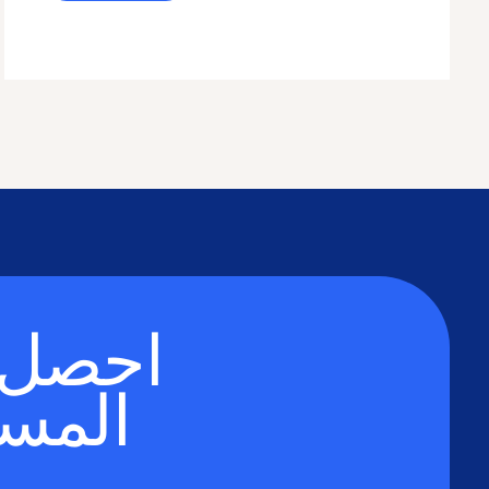
ce Policy Learning Collaborative (CAPLC)
احصل 
المس