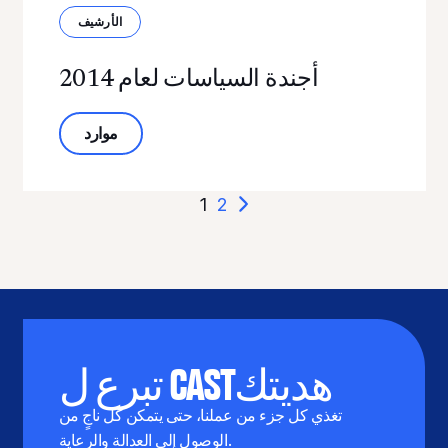
الأرشيف
أجندة السياسات لعام 2014
حول أجندة السياسات لعام 2014
موارد
لمنشورات
1
2
تبرع ل CASTهديتك
تغذي كل جزء من عملنا، حتى يتمكن كل ناجٍ من
الوصول إلى العدالة والرعاية.