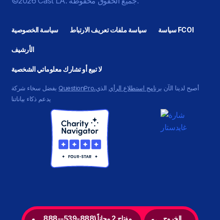
©2026 Cast LA. جميع الحقوق محفوظة.
سياسة FCOI
سياسة ملفات تعريف الارتباط
سياسة الخصوصية
الأرشيف
لا تبيع أو تشارك معلوماتي الشخصية
أصبح لدينا الآن
برنامج استطلاع الرأي
الذي
QuestionPro،
بفضل سخاء شركة
يدعم ذكاء بياناتنا
الخروج
888-مفتاح 2 مجاناً (888-539-